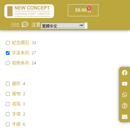
0
$
0.00
注意
紀念鑽石
32
宇宙系列
27
首飾系列
24
圓形
4
寵物
2
戒指
1
手環
2
手繩
6