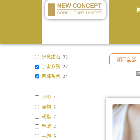
紀念鑽石
32
顯示全部
宇宙系列
27
首飾系列
24
圓形
4
寵物
2
戒指
7
手環
2
手繩
6