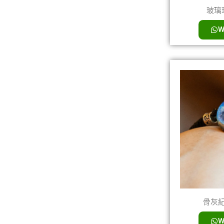
玻璃珠
W
骨灰紀念
W