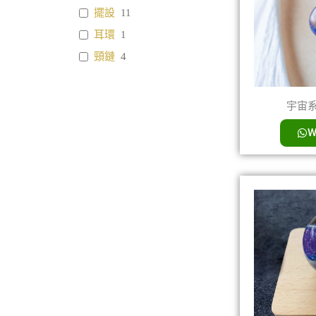
擺設
11
耳環
1
頸鏈
4
宇宙系列
W