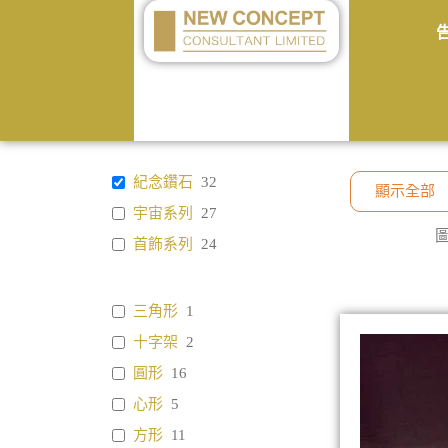
紀念鑽石
32
顯示全部
宇宙系列
27
首飾系列
24
三角形
1
十字架
2
圓形
16
心形
5
方形
11