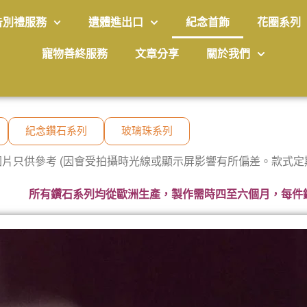
告別禮服務
遺體進出口
紀念首飾
花圈系列
寵物善終服務
文章分享
關於我們
紀念鑽石系列
玻璃珠系列
圖片只供參考 (因會受拍攝時光線或顯示屏影響有所偏差。款式定
所有鑽石系列均從歐洲生產，製作需時四至六個月，每件