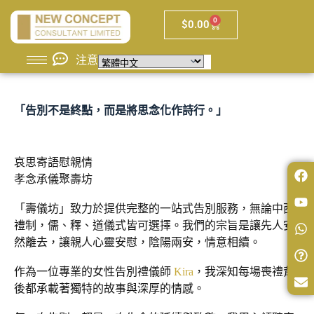
0
$
0.00
注意
「告別不是終點，而是將思念化作詩行。」
哀思寄語慰親情
孝念承儀聚壽坊
「壽儀坊」致力於提供完整的一站式告別服務，無論中西
禮制，儒、釋、道儀式皆可選擇。我們的宗旨是讓先人安
然離去，讓親人心靈安慰，陰陽兩安，情意相續。
作為一位專業的女性告別禮儀師
Kira
，我深知每場喪禮背
後都承載著獨特的故事與深厚的情感。