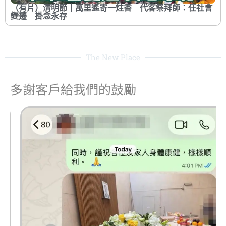
（有片）清明節｜萬里遙寄一炷香 代客祭拜師：任社會
變遷 掛念永存
The New Place
多謝客戶給我們的鼓勵