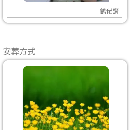
鶴佬齋
安葬方式