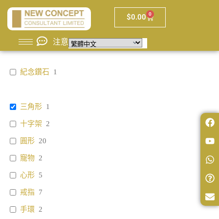
0
$
0.00
注意
紀念鑽石
1
三角形
1
十字架
2
圓形
20
寵物
2
心形
5
戒指
7
手環
2