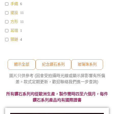
手繩
6
擺設
11
方形
11
耳環
1
頸鏈
4
顯示全部
紀念鑽石系列
玻璃珠系列
圖片只供參考 (因會受拍攝時光線或顯示屏影響有所偏
差。款式定期更新，歡迎聯絡我們進一步查詢)
所有鑽石系列均從歐洲生產，製作需時四至六個月，每件
鑽石系列產品均有國際證書