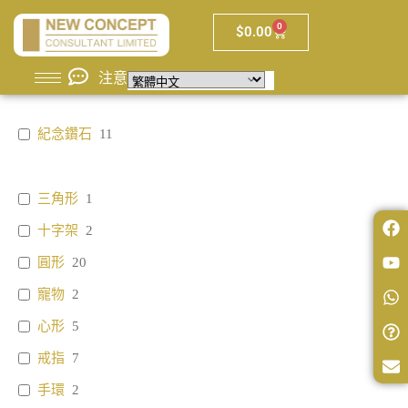
0
$
0.00
注意
紀念鑽石
11
三角形
1
十字架
2
圓形
20
寵物
2
心形
5
戒指
7
手環
2