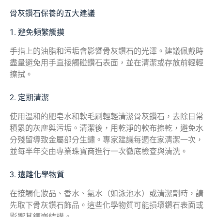
骨灰鑽石保養的五大建議
1. 避免頻繁觸摸
手指上的油脂和污垢會影響骨灰鑽石的光澤。建議佩戴時
盡量避免用手直接觸碰鑽石表面，並在清潔或存放前輕輕
擦拭。
2. 定期清潔
使用溫和的肥皂水和軟毛刷輕輕清潔骨灰鑽石，去除日常
積累的灰塵與污垢。清潔後，用乾淨的軟布擦乾，避免水
分殘留導致金屬部分生鏽。專家建議每週在家清潔一次，
並每半年交由專業珠寶商進行一次徹底檢查與清洗。
3. 遠離化學物質
在接觸化妝品、香水、氯水（如泳池水）或清潔劑時，請
先取下骨灰鑽石飾品。這些化學物質可能損壞鑽石表面或
影響其鑲嵌結構。