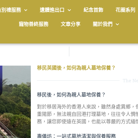
告別禮服務
遺體進出口
紀念首飾
花圈系列
寵物善終服務
文章分享
關於我們
移民英國後，如何為親人墓地保養？
The Ne
移民後，如何為親人墓地保養？
對於移居海外的香港人來說，雖然身處異鄉，
重陽節，無法親自回港打理墓地，往往令人惆
務，讓您即使遠在英國，也能以尊嚴的方式緬
壽儀坊：一站式墓地清潔與保養服務