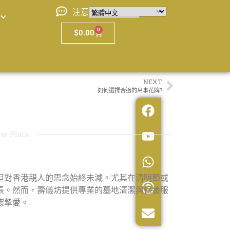
注意
0
$
0.00
NEXT
如何選擇合適的帛事花牌?
w Place
但對香港親人的思念始終未減。尤其在清明節或
悵。然而，壽儀坊提供專業的墓地清潔與保養服
懷摯愛。