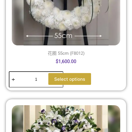
花圈 55cm (F8012)
$
1,600.00
Select options