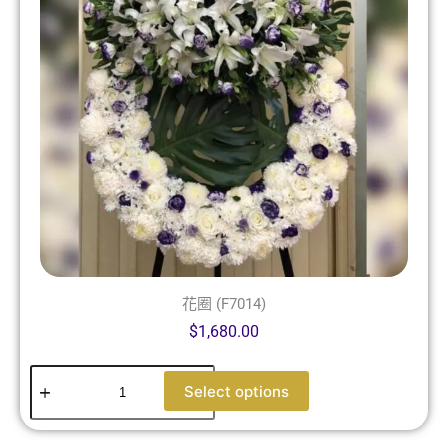
花圈 (F7014)
$
1,680.00
Select options