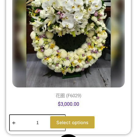
花圈 (F6029)
$
3,000.00
Select options