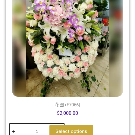
花圈 (F7066)
$
2,000.00
Select options