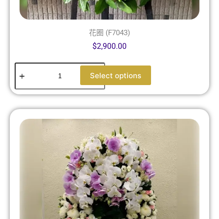
花圈 (F7043)
$
2,900.00
Select options