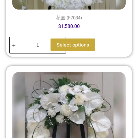
花圈 (F7034)
$
1,580.00
Select options