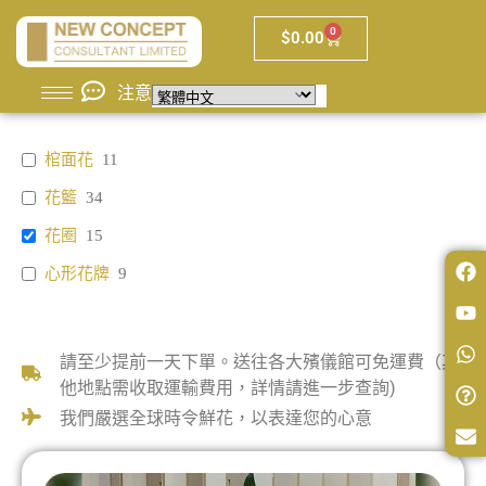
0
$
0.00
注意
棺面花
11
花籃
34
花圈
15
心形花牌
9
請至少提前一天下單。送往各大殯儀館可免運費（其
他地點需收取運輸費用，詳情請進一步查詢)
我們嚴選全球時令鮮花，以表達您的心意