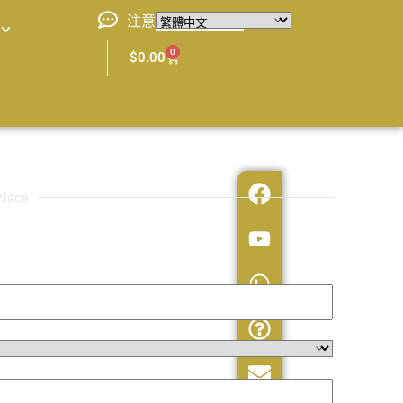
注意
0
$
0.00
lace