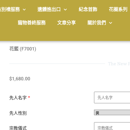
告別禮服務
遺體進出口
紀念首飾
花圈系列
寵物善終服務
文章分享
關於我們
花籃 (F7001)
The New P
$
1,680.00
*
先人名字
先人性別
宗教儀式