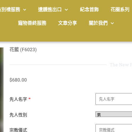
告別禮服務
遺體進出口
紀念首飾
花圈系列
寵物善終服務
文章分享
關於我們
花籃 (F6023)
The New P
$
680.00
*
先人名字
先人性別
宗教儀式