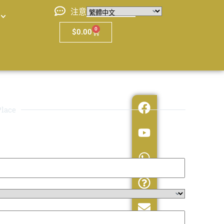
注意
0
$
0.00
lace