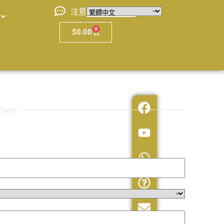
注意
0
$
0.00
lace