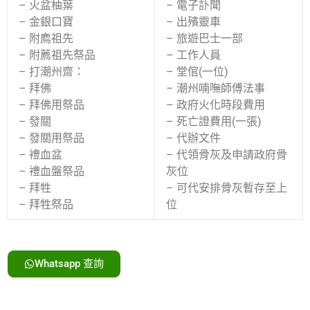
– 火盆柚葉
– 電子訃聞
– 金銀口寶
– 出殯靈車
– 附廌祖先
– 旅遊巴士一部
– 附薦祖先祭品
– 工作人員
– 打潮州齋：
– 堂倌(一位)
– 拜佛
– 潮州喃嘸師傅法事
– 拜佛用祭品
– 政府火化時段費用
– 發關
– 死亡證費用(一張)
– 發關用祭品
– 代辦文件
– 禮血盆
– 代領骨灰及申請政府骨
– 禮血盤祭品
灰位
– 拜牲
– 可代安排骨灰暫存至上
– 拜牲祭品
位
Whatsapp 查詢