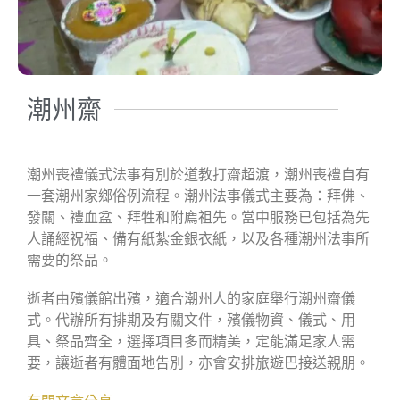
潮州齋
潮州喪禮儀式法事有別於道教打齋超渡，潮州喪禮自有
一套潮州家鄉俗例流程。潮州法事儀式主要為：拜佛、
發關、禮血盆、拜牲和附廌祖先。當中服務已包括為先
人誦經祝福、備有紙紮金銀衣紙，以及各種潮州法事所
需要的祭品。
逝者由殯儀館出殯，適合潮州人的家庭舉行潮州齋儀
式。代辦所有排期及有關文件，殯儀物資、儀式、用
具、祭品齊全，選擇項目多而精美，定能滿足家人需
要，讓逝者有體面地告別，亦會安排旅遊巴接送親朋。