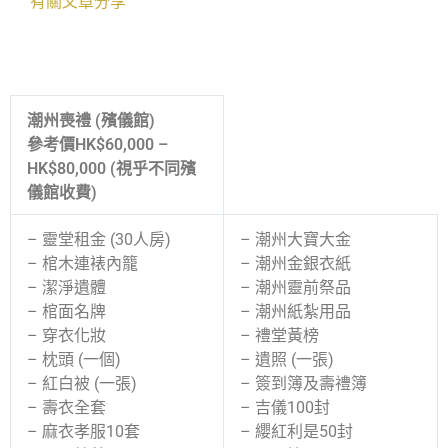
有關文章分享
潮州喪禮 (殯儀館)
參考價HK$60,000 –
HK$80,000 (視乎不同殯
儀館收費)
– 靈堂租金 (30人房)
– 潮州大寶大金
– 棺木連裱內籠
– 潮州金銀衣紙
– 潔淨遺體
– 潮州靈前祭品
– 棺面名牌
– 潮州紙紮用品
– 穿衣化妝
– 禮堂黃榜
– 枕頭 (一個)
– 遺照 (一張)
– 紅白被 (一張)
– 簽到簿及壽禮簿
– 壽衣全套
– 吉儀100封
– 麻衣孝服10套
– 纓紅利是50封