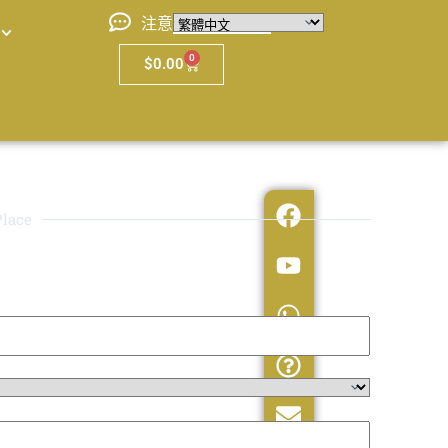
注意
0
$
0.00
lace