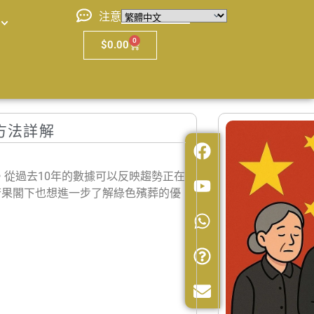
注意
0
$
0.00
方法詳解
從過去10年的數據可以反映趨勢正在
若果閣下也想進一步了解綠色殯葬的優