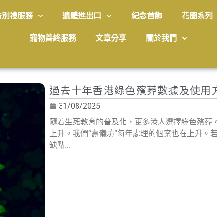
告別禮服務
遺體進出口
紀念首飾
花圈系列
寵物善終服務
文章分享
關於我們
過去十年香港綠色殯葬數據及使用
31/08/2025
隨着生死教育的普及化，更多港人選擇綠色殯葬。
上升。我們“壽儀坊”每年處理的個案也在上升。
缺點...