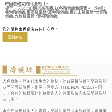
時回覆確實的附加費用。
提早一天以上訂購帛事花籃, 送各殯儀館免運費。（包括 :
香港殯儀館/萬國殯儀館/寰宇殯儀館/鑽石山殯儀館/世界殯
儀館/九龍殯儀館 /寶福殯儀館)
您的購物車裡還沒有任何商品。
回到商店
人過身後，並不代表生命的終結，他只是暫時離開至親及朋
友而開展新旅程，到另一個地方（THE NEW PLACE)。因
此，合適的殯葬服務能將對先人的尊重及懷念永留至親及朋
友心中。
本公司可根據先人的意願、至親的需要或宗教禮儀，提供專