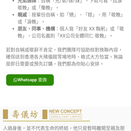
兄弟姊妹
：自稱「兄/弟/姊/妹」，下款可寫「拭淚
敬輓」或「慟輓」。
親戚
：按輩份自稱，如「甥」、「姪」，用「敬輓」
或「淚輓」。
朋友、同事、機構
：個人寫「好友 XX 鞠躬」或「敬
輓」，公司名義則「XX公司全體同仁 敬輓」。
若對自稱或敬辭不肯定，我們團隊可協助核對挽聯內容，
確保送到香港各大殯儀館等場地時，格式大方恰當。無論
是即日需要或預先訂購，我們都為你貼心安排。
Whatsapp 查詢
人過身後，並不代表生命的終結，他只是暫時離開至親及朋