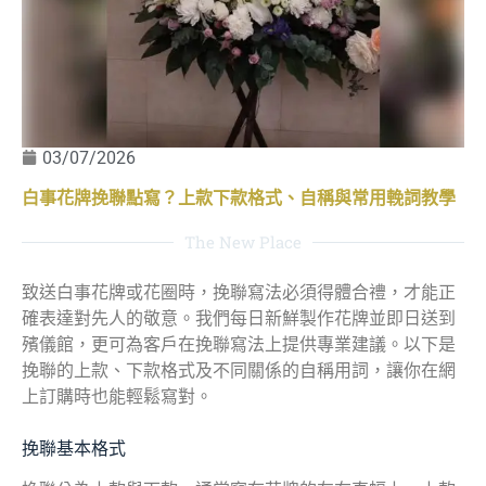
03/07/2026
白事花牌挽聯點寫？上款下款格式、自稱與常用輓詞教學
The New Place
致送白事花牌或花圈時，挽聯寫法必須得體合禮，才能正
確表達對先人的敬意。我們每日新鮮製作花牌並即日送到
殯儀館，更可為客戶在挽聯寫法上提供專業建議。以下是
挽聯的上款、下款格式及不同關係的自稱用詞，讓你在網
上訂購時也能輕鬆寫對。
挽聯基本格式