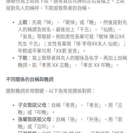
挽聯分為上款與下款，通常寫在花牌的左右直幅上。上款
是對先人的稱呼，下款是致祭者的自稱。
上款
：先寫「悼」、「敬悼」或「輓」，然後是對先
人的稱謂及姓名，最後加上「千古」、「仙遊」、
「安息」等敬辭。例如男性長輩可寫「敬悼 陳公XX
先生 千古」；女性長輩寫「悼 李母XX夫人 仙逝」；
年輕或平輩可用「XX君 安息」。
下款
：寫上致祭者與先人的關係及名字，再加上自稱
輓詞。如「孝男 XX 泣輓」、「孝女 XX 叩輓」。
不同關係的自稱與輓詞
選對輓詞非常關鍵，以下為常見關係對照：
子女致送父母
：自稱「孝男」、「孝女」，用「泣
輓」或「叩輓」。
孫輩致送祖父母
：自稱「孫」、「外孫」，用「哀
輓」或「泣叩」。