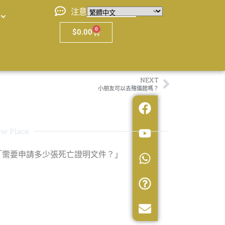
注意
0
$
0.00
NEXT
小朋友可以去殯儀館嗎？
w Place
 「需要申請多少張死亡證明文件？」