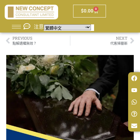
0
$
0.00
注意
PREVIOUS
NEXT
點解遺囑無效？
代客掃墓新